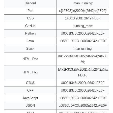
Discord
:man_running:
Perl
x{1F3C3}x{200D}x{2642}x{FE0F}
CSS
1F3C3 200D 2642 FE0F
GitHub
:running_man:
Python
U0001f3c3u200Du2642uFE0F
Java
uD83CuDFC3u200Du2642uFE0F
Slack
:man-running:
&#127939;&#8205;&#9794;&#650
HTML Dec
39;
&#x1F3C3;&#x200D;&#x2642;&#x
HTML Hex
FE0F;
C言語
U0001f3c3u200Du2642uFE0F
C++
U0001f3c3u200Du2642uFE0F
JavaScript
uD83CuDFC3u200Du2642uFE0F
JSON
uD83CuDFC3u200Du2642uFE0F