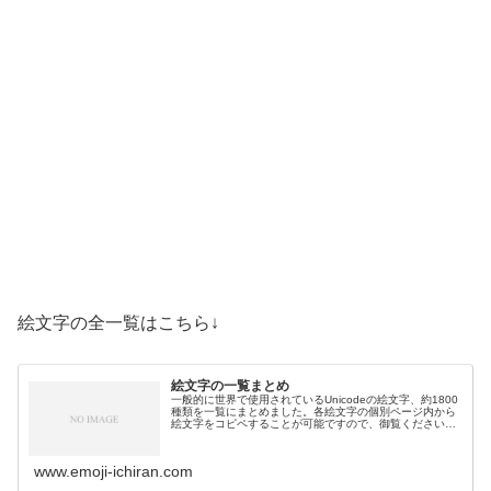
絵文字の全一覧はこちら↓
絵文字の一覧まとめ
一般的に世界で使用されているUnicodeの絵文字、約1800
種類を一覧にまとめました。各絵文字の個別ページ内から
絵文字をコピペすることが可能ですので、御覧ください。
絵文字一覧活動芸術・創作🎨絵の具パレット🖼️絵画🪢結び
目🎭舞台芸術🪡縫い針…
www.emoji-ichiran.com