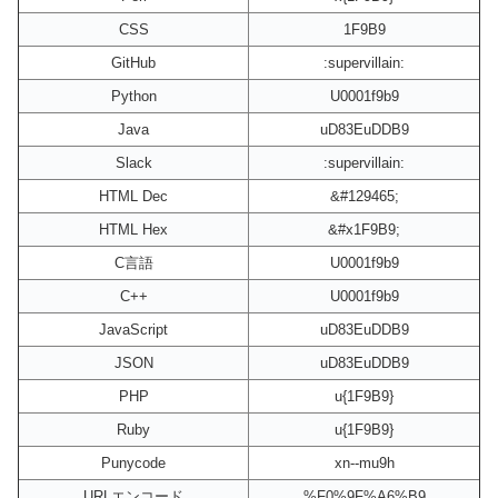
CSS
1F9B9
GitHub
:supervillain:
Python
U0001f9b9
Java
uD83EuDDB9
Slack
:supervillain:
HTML Dec
&#129465;
HTML Hex
&#x1F9B9;
C言語
U0001f9b9
C++
U0001f9b9
JavaScript
uD83EuDDB9
JSON
uD83EuDDB9
PHP
u{1F9B9}
Ruby
u{1F9B9}
Punycode
xn--mu9h
URLエンコード
%F0%9F%A6%B9