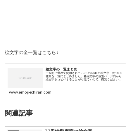
絵文字の全一覧はこちら↓
絵文字の一覧まとめ
一般的に世界で使用されているUnicodeの絵文字、約1800
種類を一覧にまとめました。各絵文字の個別ページ内から
絵文字をコピペすることが可能ですので、御覧ください。
絵文字一覧活動芸術・創作🎨絵の具パレット🖼️絵画🪢結び
目🎭舞台芸術🪡縫い針…
www.emoji-ichiran.com
関連記事