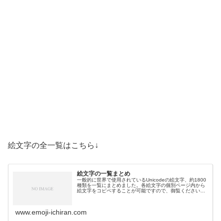
絵文字の全一覧はこちら↓
絵文字の一覧まとめ
一般的に世界で使用されているUnicodeの絵文字、約1800
種類を一覧にまとめました。各絵文字の個別ページ内から
絵文字をコピペすることが可能ですので、御覧ください。
絵文字一覧活動芸術・創作🎨絵の具パレット🖼️絵画🪢結び
目🎭舞台芸術🪡縫い針…
www.emoji-ichiran.com