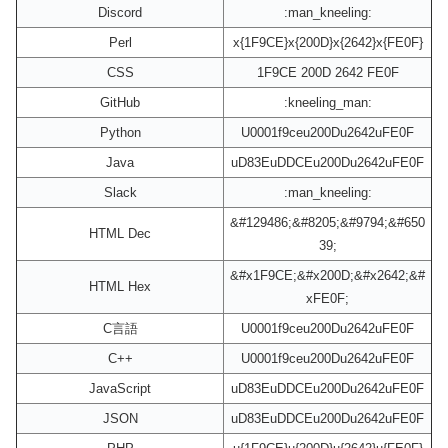
Discord
:man_kneeling:
Perl
x{1F9CE}x{200D}x{2642}x{FE0F}
CSS
1F9CE 200D 2642 FE0F
GitHub
:kneeling_man:
Python
U0001f9ceu200Du2642uFE0F
Java
uD83EuDDCEu200Du2642uFE0F
Slack
:man_kneeling:
&#129486;&#8205;&#9794;&#650
HTML Dec
39;
&#x1F9CE;&#x200D;&#x2642;&#
HTML Hex
xFE0F;
C言語
U0001f9ceu200Du2642uFE0F
C++
U0001f9ceu200Du2642uFE0F
JavaScript
uD83EuDDCEu200Du2642uFE0F
JSON
uD83EuDDCEu200Du2642uFE0F