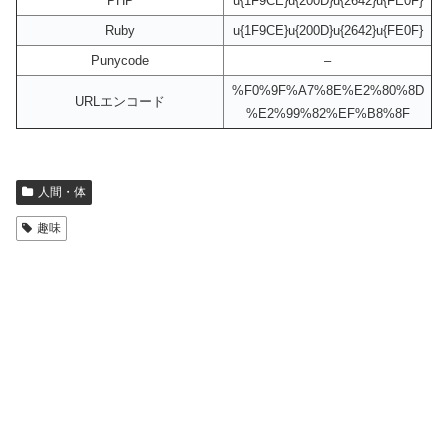
PHP
u{1F9CE}u{200D}u{2642}u{FE0F}
Ruby
u{1F9CE}u{200D}u{2642}u{FE0F}
Punycode
–
%F0%9F%A7%8E%E2%80%8D
URLエンコード
%E2%99%82%EF%B8%8F
人間・体
趣味