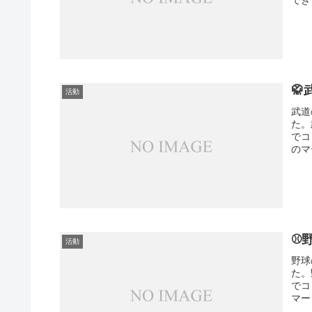

活動
武道
た。
でコ
のマ
⚾
活動
野球
た。
でコ
マー