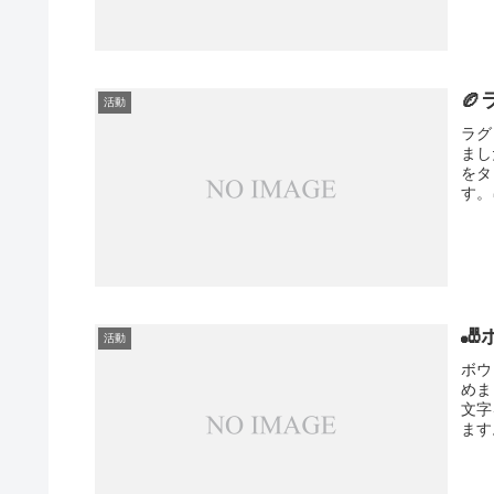

活動
ラグ
まし
をタ
す。

活動
ボウ
めま
文字
ます