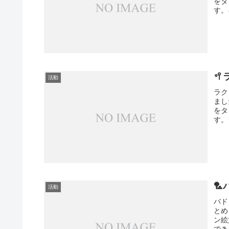
をタ
す。

活動
ラク
まし
をタ
す。

活動
バド
とめ
ン絵
でき