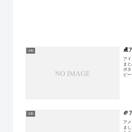
⛸
活動
アイ
まと
ボタ
ピー

活動
アメ
まし