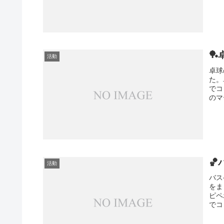

活動
卓球
た。
でコ
のマ

活動
バス
をま
ピペ
でコ