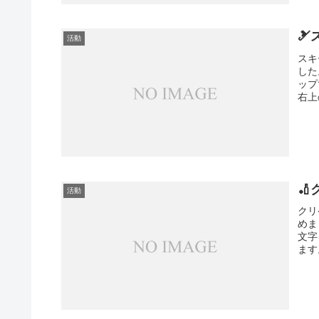

活動
スキ
した
ップ
右上

活動
クリ
めま
文字
ます