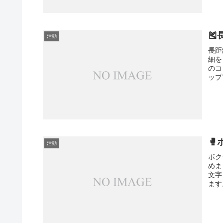

活動
長距
細を
のコ
ップ

活動
ボク
めま
文字
ます