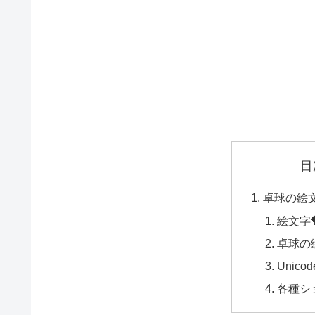
目
卓球の絵文
絵文字
卓球の
Unico
各種シ