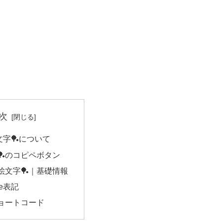
次
字🏓について
🏓のコピペボタン
絵文字🏓｜基礎情報
de表記
ョートコード