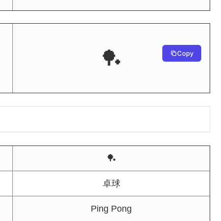
🏓
Copy
🏓
卓球
Ping Pong