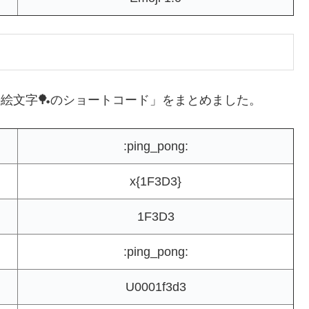
の絵文字🏓のショートコード」をまとめました。
:ping_pong:
x{1F3D3}
1F3D3
:ping_pong:
U0001f3d3