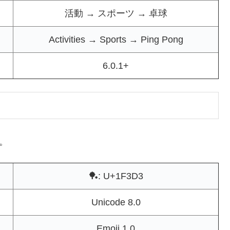
活動 → スポーツ → 卓球
Activities → Sports → Ping Pong
6.0.1+
た。
🏓: U+1F3D3
Unicode 8.0
Emoji 1.0