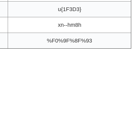
u{1F3D3}
xn--hm8h
%F0%9F%8F%93