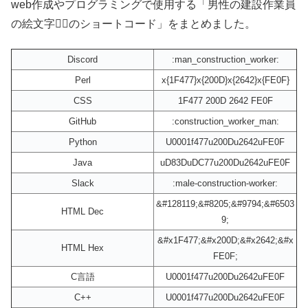
web作成やプログラミングで使用する「男性の建設作業員
の絵文字👷‍♂️のショートコード」をまとめました。
Discord
:man_construction_worker:
Perl
x{1F477}x{200D}x{2642}x{FE0F}
CSS
1F477 200D 2642 FE0F
GitHub
:construction_worker_man:
Python
U0001f477u200Du2642uFE0F
Java
uD83DuDC77u200Du2642uFE0F
Slack
:male-construction-worker:
&#128119;&#8205;&#9794;&#6503
HTML Dec
9;
&#x1F477;&#x200D;&#x2642;&#x
HTML Hex
FE0F;
C言語
U0001f477u200Du2642uFE0F
C++
U0001f477u200Du2642uFE0F