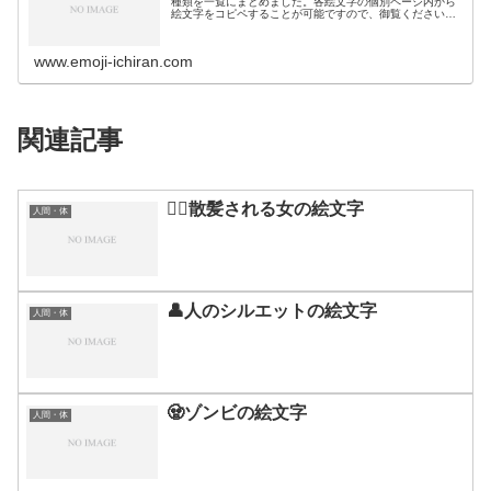
種類を一覧にまとめました。各絵文字の個別ページ内から
絵文字をコピペすることが可能ですので、御覧ください。
絵文字一覧活動芸術・創作🎨絵の具パレット🖼️絵画🪢結び
目🎭舞台芸術🪡縫い針…
www.emoji-ichiran.com
関連記事
💇‍♀️散髪される女の絵文字
人間・体
👤人のシルエットの絵文字
人間・体
🧟ゾンビの絵文字
人間・体