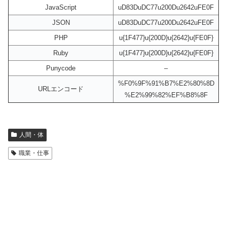
JavaScript
uD83DuDC77u200Du2642uFE0F
JSON
uD83DuDC77u200Du2642uFE0F
PHP
u{1F477}u{200D}u{2642}u{FE0F}
Ruby
u{1F477}u{200D}u{2642}u{FE0F}
Punycode
–
%F0%9F%91%B7%E2%80%8D
URLエンコード
%E2%99%82%EF%B8%8F
人間・体
職業・仕事