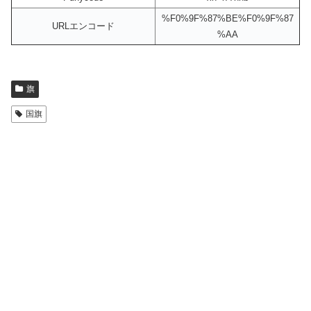
%F0%9F%87%BE%F0%9F%87
URLエンコード
%AA
旗
国旗