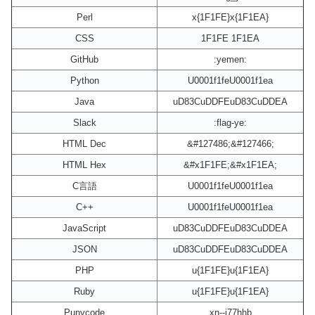
Perl
x{1F1FE}x{1F1EA}
CSS
1F1FE 1F1EA
GitHub
:yemen:
Python
U0001f1feU0001f1ea
Java
uD83CuDDFEuD83CuDDEA
Slack
:flag-ye:
HTML Dec
&#127486;&#127466;
HTML Hex
&#x1F1FE;&#x1F1EA;
C言語
U0001f1feU0001f1ea
C++
U0001f1feU0001f1ea
JavaScript
uD83CuDDFEuD83CuDDEA
JSON
uD83CuDDFEuD83CuDDEA
PHP
u{1F1FE}u{1F1EA}
Ruby
u{1F1FE}u{1F1EA}
Punycode
xn--i77hhb