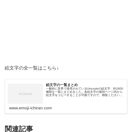
絵文字の全一覧はこちら↓
絵文字の一覧まとめ
一般的に世界で使用されているUnicodeの絵文字、約1800
種類を一覧にまとめました。各絵文字の個別ページ内から
絵文字をコピペすることが可能ですので、御覧ください。
絵文字一覧活動芸術・創作🎨絵の具パレット🖼️絵画🪢結び
目🎭舞台芸術🪡縫い針…
www.emoji-ichiran.com
関連記事