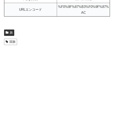
%F0%9F%87%B3%F0%9F%87%
URLエンコード
AC
旗
国旗