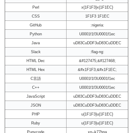
Perl
x{1F1F3}x{1F1EC}
CSS
1F1F3 1F1EC
GitHub
:nigeria:
Python
U0001f1f3U0001f1ec
Java
uD83CuDDF3uD83CuDDEC
Slack
:flag-ng:
HTML Dec
&#127475;&#127468;
HTML Hex
&#x1F1F3;&#x1F1EC;
C言語
U0001f1f3U0001f1ec
C++
U0001f1f3U0001f1ec
JavaScript
uD83CuDDF3uD83CuDDEC
JSON
uD83CuDDF3uD83CuDDEC
PHP
u{1F1F3}u{1F1EC}
Ruby
u{1F1F3}u{1F1EC}
Punycode
xn--k77hna