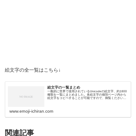
絵文字の全一覧はこちら↓
絵文字の一覧まとめ
一般的に世界で使用されているUnicodeの絵文字、約1800
種類を一覧にまとめました。各絵文字の個別ページ内から
絵文字をコピペすることが可能ですので、御覧ください。
絵文字一覧活動芸術・創作🎨絵の具パレット🖼️絵画🪢結び
目🎭舞台芸術🪡縫い針…
www.emoji-ichiran.com
関連記事