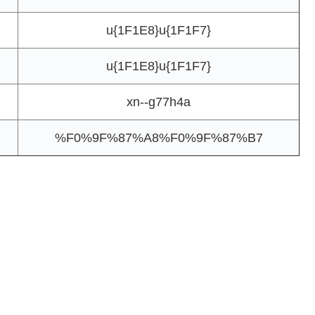
u{1F1E8}u{1F1F7}
u{1F1E8}u{1F1F7}
xn--g77h4a
%F0%9F%87%A8%F0%9F%87%B7