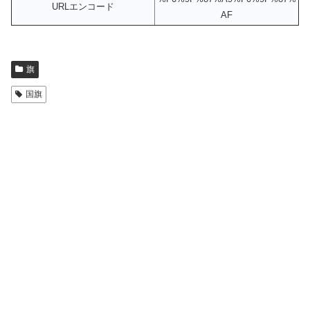
URLエンコード
AF
旗
国旗