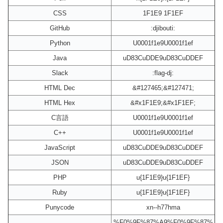
CSS
1F1E9 1F1EF
GitHub
:djibouti:
Python
U0001f1e9U0001f1ef
Java
uD83CuDDE9uD83CuDDEF
Slack
:flag-dj:
HTML Dec
&#127465;&#127471;
HTML Hex
&#x1F1E9;&#x1F1EF;
C言語
U0001f1e9U0001f1ef
C++
U0001f1e9U0001f1ef
JavaScript
uD83CuDDE9uD83CuDDEF
JSON
uD83CuDDE9uD83CuDDEF
PHP
u{1F1E9}u{1F1EF}
Ruby
u{1F1E9}u{1F1EF}
Punycode
xn--h77hma
%F0%9F%87%A9%F0%9F%87%