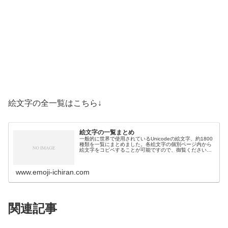
絵文字の全一覧はこちら↓
絵文字の一覧まとめ
一般的に世界で使用されているUnicodeの絵文字、約1800
種類を一覧にまとめました。各絵文字の個別ページ内から
絵文字をコピペすることが可能ですので、御覧ください。
絵文字一覧活動芸術・創作🎨絵の具パレット🖼️絵画🪢結び
目🎭舞台芸術🪡縫い針…
www.emoji-ichiran.com
関連記事