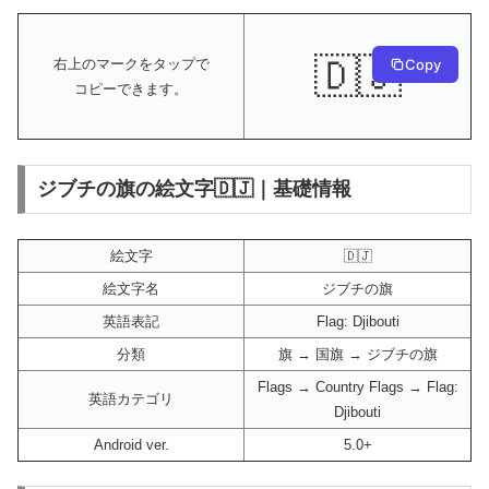
🇩🇯
Copy
右上のマークをタップで
コピーできます。
ジブチの旗の絵文字🇩🇯｜基礎情報
絵文字
🇩🇯
絵文字名
ジブチの旗
英語表記
Flag: Djibouti
分類
旗 → 国旗 → ジブチの旗
Flags → Country Flags → Flag:
英語カテゴリ
Djibouti
Android ver.
5.0+