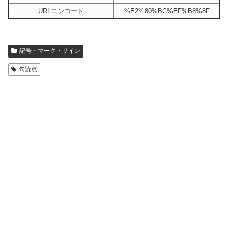
URLエンコード
%E2%80%BC%EF%B8%8F
記号・マーク・サイン
句読点