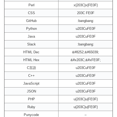
Perl
x{203C}x{FE0F}
CSS
203C FE0F
GitHub
:bangbang:
Python
u203CuFE0F
Java
u203CuFE0F
Slack
:bangbang:
HTML Dec
&#8252;&#65039;
HTML Hex
&#x203C;&#xFE0F;
C言語
u203CuFE0F
C++
u203CuFE0F
JavaScript
u203CuFE0F
JSON
u203CuFE0F
PHP
u{203C}u{FE0F}
Ruby
u{203C}u{FE0F}
Punycode
–