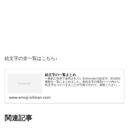
絵文字の全一覧はこちら↓
絵文字の一覧まとめ
一般的に世界で使用されているUnicodeの絵文字、約1800
種類を一覧にまとめました。各絵文字の個別ページ内から
絵文字をコピペすることが可能ですので、御覧ください。
絵文字一覧活動芸術・創作🎨絵の具パレット🖼️絵画🪢結び
目🎭舞台芸術🪡縫い針…
www.emoji-ichiran.com
関連記事