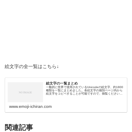
絵文字の全一覧はこちら↓
絵文字の一覧まとめ
一般的に世界で使用されているUnicodeの絵文字、約1800
種類を一覧にまとめました。各絵文字の個別ページ内から
絵文字をコピペすることが可能ですので、御覧ください。
絵文字一覧活動芸術・創作🎨絵の具パレット🖼️絵画🪢結び
目🎭舞台芸術🪡縫い針…
www.emoji-ichiran.com
関連記事