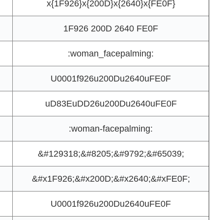
x{1F926}x{200D}x{2640}x{FE0F}
1F926 200D 2640 FE0F
:woman_facepalming:
U0001f926u200Du2640uFE0F
uD83EuDD26u200Du2640uFE0F
:woman-facepalming:
&#129318;&#8205;&#9792;&#65039;
&#x1F926;&#x200D;&#x2640;&#xFE0F;
U0001f926u200Du2640uFE0F