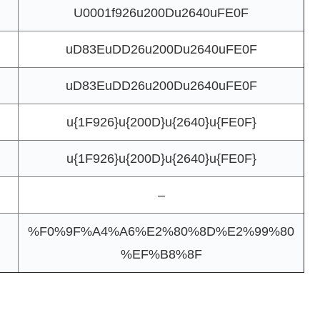
U0001f926u200Du2640uFE0F
uD83EuDD26u200Du2640uFE0F
uD83EuDD26u200Du2640uFE0F
u{1F926}u{200D}u{2640}u{FE0F}
u{1F926}u{200D}u{2640}u{FE0F}
–
%F0%9F%A4%A6%E2%80%8D%E2%99%80
%EF%B8%8F