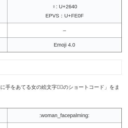
♀: U+2640
EPVS：U+FE0F
–
Emoji 4.0
手をあてる女の絵文字🤦‍♀️のショートコード」をま
:woman_facepalming: