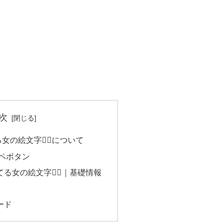
次
の絵文字🤦‍♀️について
ピペボタン
る女の絵文字🤦‍♀️｜基礎情報
ード