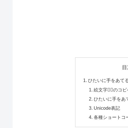
目
ひたいに手をあてる女
絵文字🤦‍♀️のコ
ひたいに手をあて
Unicode表記
各種ショートコ