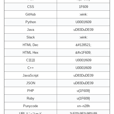
CSS
1F609
GitHub
:wink:
Python
U0001f609
Java
uD83DuDE09
Slack
:wink:
HTML Dec
&#128521;
HTML Hex
&#x1F609;
C言語
U0001f609
C++
U0001f609
JavaScript
uD83DuDE09
JSON
uD83DuDE09
PHP
u{1F609}
Ruby
u{1F609}
Punycode
xn--n28h
URLエンコード
%F0%9F%98%89