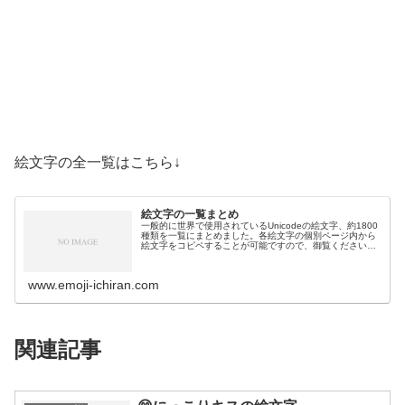
絵文字の全一覧はこちら↓
絵文字の一覧まとめ
一般的に世界で使用されているUnicodeの絵文字、約1800
種類を一覧にまとめました。各絵文字の個別ページ内から
絵文字をコピペすることが可能ですので、御覧ください。
絵文字一覧活動芸術・創作🎨絵の具パレット🖼️絵画🪢結び
目🎭舞台芸術🪡縫い針…
www.emoji-ichiran.com
関連記事