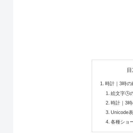
目
時計｜3時の
絵文字🕒
時計｜3時
Unicode
各種ショ