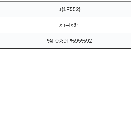
u{1F552}
xn--fx8h
%F0%9F%95%92