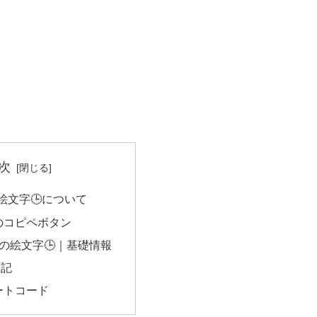
次
絵文字🕒について
のコピペボタン
の絵文字🕒｜基礎情報
表記
ートコード