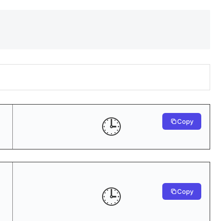
🕒
Copy
🕒
Copy