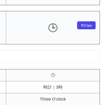
🕒
Copy
🕒
時計｜3時
Three O’clock