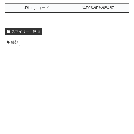
URLエンコード
%F0%9F%98%87
スマイリー・感情
笑顔