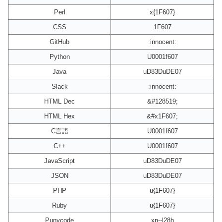
Perl
x{1F607}
CSS
1F607
GitHub
:innocent:
Python
U0001f607
Java
uD83DuDE07
Slack
:innocent:
HTML Dec
&#128519;
HTML Hex
&#x1F607;
C言語
U0001f607
C++
U0001f607
JavaScript
uD83DuDE07
JSON
uD83DuDE07
PHP
u{1F607}
Ruby
u{1F607}
Punycode
xn--l28h