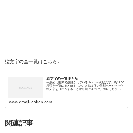
絵文字の全一覧はこちら↓
絵文字の一覧まとめ
一般的に世界で使用されているUnicodeの絵文字、約1800
種類を一覧にまとめました。各絵文字の個別ページ内から
絵文字をコピペすることが可能ですので、御覧ください。
絵文字一覧活動芸術・創作🎨絵の具パレット🖼️絵画🪢結び
目🎭舞台芸術🪡縫い針…
www.emoji-ichiran.com
関連記事