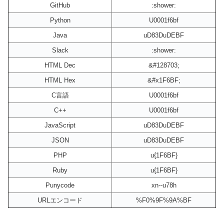
GitHub
:shower:
Python
U0001f6bf
Java
uD83DuDEBF
Slack
:shower:
HTML Dec
&#128703;
HTML Hex
&#x1F6BF;
C言語
U0001f6bf
C++
U0001f6bf
JavaScript
uD83DuDEBF
JSON
uD83DuDEBF
PHP
u{1F6BF}
Ruby
u{1F6BF}
Punycode
xn--u78h
URLエンコード
%F0%9F%9A%BF