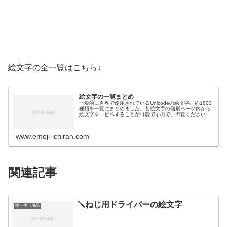
絵文字の全一覧はこちら↓
絵文字の一覧まとめ
一般的に世界で使用されているUnicodeの絵文字、約1800
種類を一覧にまとめました。各絵文字の個別ページ内から
絵文字をコピペすることが可能ですので、御覧ください。
絵文字一覧活動芸術・創作🎨絵の具パレット🖼️絵画🪢結び
目🎭舞台芸術🪡縫い針…
www.emoji-ichiran.com
関連記事
🪛ねじ用ドライバーの絵文字
物・生活用品