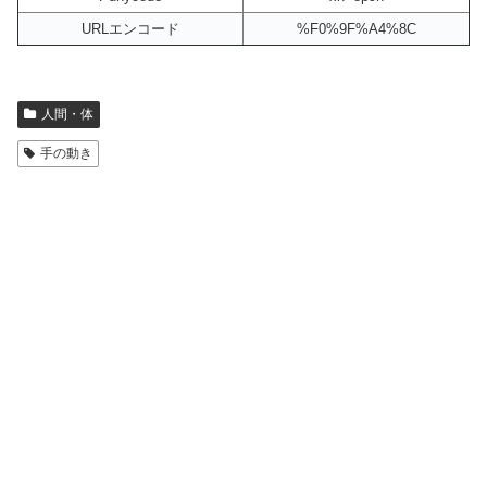
URLエンコード
%F0%9F%A4%8C
人間・体
手の動き