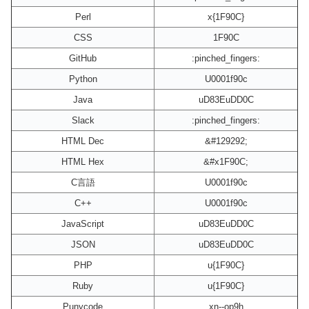
Perl
x{1F90C}
CSS
1F90C
GitHub
:pinched_fingers:
Python
U0001f90c
Java
uD83EuDD0C
Slack
:pinched_fingers:
HTML Dec
&#129292;
HTML Hex
&#x1F90C;
C言語
U0001f90c
C++
U0001f90c
JavaScript
uD83EuDD0C
JSON
uD83EuDD0C
PHP
u{1F90C}
Ruby
u{1F90C}
Punycode
xn--op9h