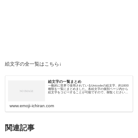
絵文字の全一覧はこちら↓
絵文字の一覧まとめ
一般的に世界で使用されているUnicodeの絵文字、約1800
種類を一覧にまとめました。各絵文字の個別ページ内から
絵文字をコピペすることが可能ですので、御覧ください。
絵文字一覧活動芸術・創作🎨絵の具パレット🖼️絵画🪢結び
目🎭舞台芸術🪡縫い針…
www.emoji-ichiran.com
関連記事