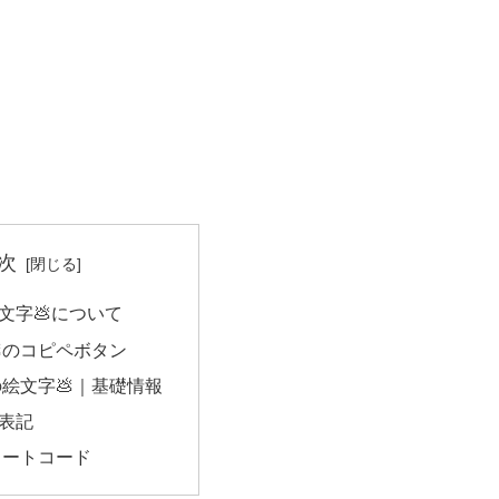
次
文字💩について
のコピペボタン
絵文字💩｜基礎情報
e表記
ョートコード