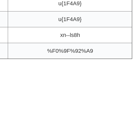
u{1F4A9}
u{1F4A9}
xn--ls8h
%F0%9F%92%A9