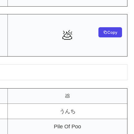
💩
Copy
💩
うんち
Pile Of Poo