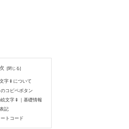
次
文字🍢について
のコピペボタン
絵文字🍢｜基礎情報
e表記
ョートコード