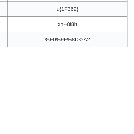
u{1F362}
xn--8i8h
%F0%9F%8D%A2