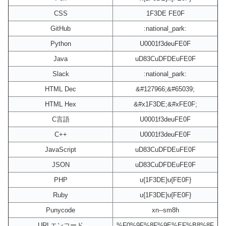
CSS
1F3DE FE0F
GitHub
:national_park:
Python
U0001f3deuFE0F
Java
uD83CuDFDEuFE0F
Slack
:national_park:
HTML Dec
&#127966;&#65039;
HTML Hex
&#x1F3DE;&#xFE0F;
C言語
U0001f3deuFE0F
C++
U0001f3deuFE0F
JavaScript
uD83CuDFDEuFE0F
JSON
uD83CuDFDEuFE0F
PHP
u{1F3DE}u{FE0F}
Ruby
u{1F3DE}u{FE0F}
Punycode
xn--sm8h
URLエンコード
%F0%9F%8F%9E%EF%B8%8F