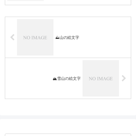
⛰️山の絵文字
🏔️雪山の絵文字