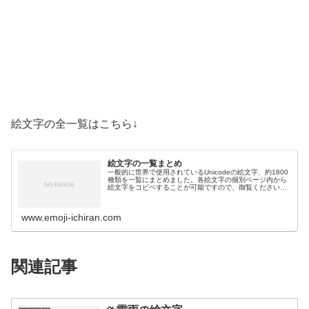
絵文字の全一覧はこちら↓
絵文字の一覧まとめ
一般的に世界で使用されているUnicodeの絵文字、約1800
種類を一覧にまとめました。各絵文字の個別ページ内から
絵文字をコピペすることが可能ですので、御覧ください。
絵文字一覧活動芸術・創作🎨絵の具パレット🖼️絵画🪢結び
目🎭舞台芸術🪡縫い針…
www.emoji-ichiran.com
関連記事