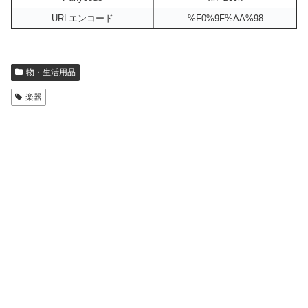
URLエンコード
%F0%9F%AA%98
物・生活用品
楽器