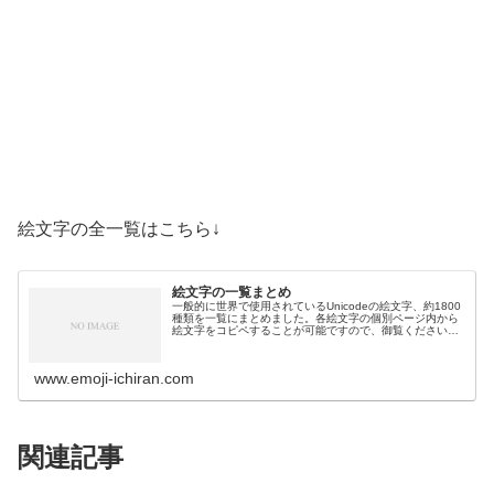
絵文字の全一覧はこちら↓
絵文字の一覧まとめ
一般的に世界で使用されているUnicodeの絵文字、約1800
種類を一覧にまとめました。各絵文字の個別ページ内から
絵文字をコピペすることが可能ですので、御覧ください。
絵文字一覧活動芸術・創作🎨絵の具パレット🖼️絵画🪢結び
目🎭舞台芸術🪡縫い針…
www.emoji-ichiran.com
関連記事