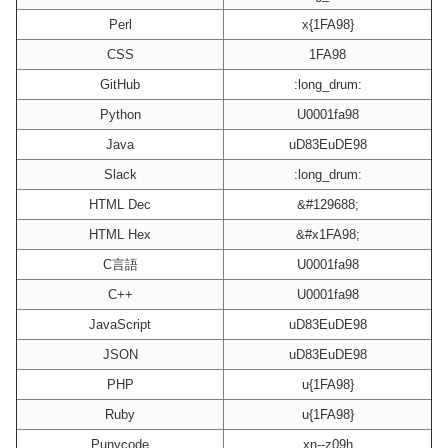
Perl
x{1FA98}
CSS
1FA98
GitHub
:long_drum:
Python
U0001fa98
Java
uD83EuDE98
Slack
:long_drum:
HTML Dec
&#129688;
HTML Hex
&#x1FA98;
C言語
U0001fa98
C++
U0001fa98
JavaScript
uD83EuDE98
JSON
uD83EuDE98
PHP
u{1FA98}
Ruby
u{1FA98}
Punycode
xn--z09h