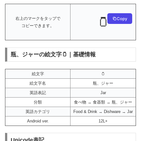
🫙
Copy
右上のマークをタップで
コピーできます。
瓶、ジャーの絵文字🫙｜基礎情報
絵文字
🫙
絵文字名
瓶、ジャー
英語表記
Jar
分類
食べ物 → 食器類 → 瓶、ジャー
英語カテゴリ
Food & Drink → Dishware → Jar
Android ver.
12L+
Unicode表記