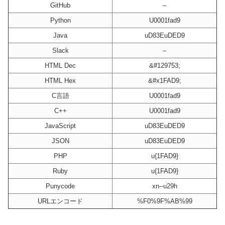
GitHub
–
Python
U0001fad9
Java
uD83EuDED9
Slack
–
HTML Dec
&#129753;
HTML Hex
&#x1FAD9;
C言語
U0001fad9
C++
U0001fad9
JavaScript
uD83EuDED9
JSON
uD83EuDED9
PHP
u{1FAD9}
Ruby
u{1FAD9}
Punycode
xn--u29h
URLエンコード
%F0%9F%AB%99