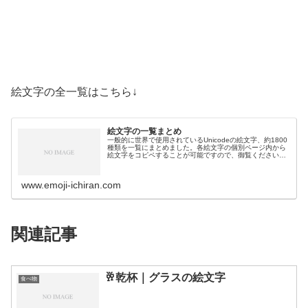
絵文字の全一覧はこちら↓
絵文字の一覧まとめ
一般的に世界で使用されているUnicodeの絵文字、約1800
種類を一覧にまとめました。各絵文字の個別ページ内から
絵文字をコピペすることが可能ですので、御覧ください。
絵文字一覧活動芸術・創作🎨絵の具パレット🖼️絵画🪢結び
目🎭舞台芸術🪡縫い針…
www.emoji-ichiran.com
関連記事
🥂乾杯｜グラスの絵文字
食べ物