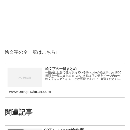
絵文字の全一覧はこちら↓
絵文字の一覧まとめ
一般的に世界で使用されているUnicodeの絵文字、約1800
種類を一覧にまとめました。各絵文字の個別ページ内から
絵文字をコピペすることが可能ですので、御覧ください。
絵文字一覧活動芸術・創作🎨絵の具パレット🖼️絵画🪢結び
目🎭舞台芸術🪡縫い針…
www.emoji-ichiran.com
関連記事