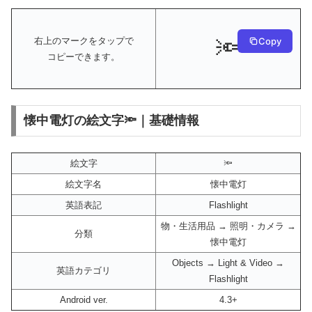
🔦
Copy
右上のマークをタップで
コピーできます。
懐中電灯の絵文字🔦｜基礎情報
絵文字
🔦
絵文字名
懐中電灯
英語表記
Flashlight
物・生活用品 → 照明・カメラ →
分類
懐中電灯
Objects → Light & Video →
英語カテゴリ
Flashlight
Android ver.
4.3+