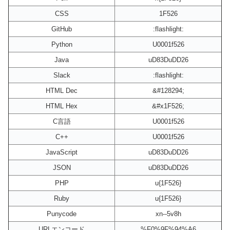
CSS
1F526
GitHub
:flashlight:
Python
U0001f526
Java
uD83DuDD26
Slack
:flashlight:
HTML Dec
&#128294;
HTML Hex
&#x1F526;
C言語
U0001f526
C++
U0001f526
JavaScript
uD83DuDD26
JSON
uD83DuDD26
PHP
u{1F526}
Ruby
u{1F526}
Punycode
xn--5v8h
URLエンコード
%F0%9F%94%A6