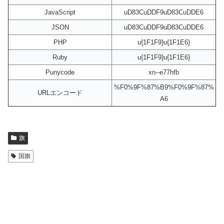
JavaScript
uD83CuDDF9uD83CuDDE6
JSON
uD83CuDDF9uD83CuDDE6
PHP
u{1F1F9}u{1F1E6}
Ruby
u{1F1F9}u{1F1E6}
Punycode
xn--e77hfb
%F0%9F%87%B9%F0%9F%87%
URLエンコード
A6
旗
国旗