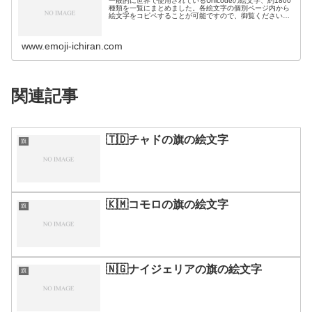
一般的に世界で使用されているUnicodeの絵文字、約1800
種類を一覧にまとめました。各絵文字の個別ページ内から
絵文字をコピペすることが可能ですので、御覧ください。
絵文字一覧活動芸術・創作🎨絵の具パレット🖼️絵画🪢結び
目🎭舞台芸術🪡縫い針…
www.emoji-ichiran.com
関連記事
🇹🇩チャドの旗の絵文字
旗
🇰🇲コモロの旗の絵文字
旗
🇳🇬ナイジェリアの旗の絵文字
旗