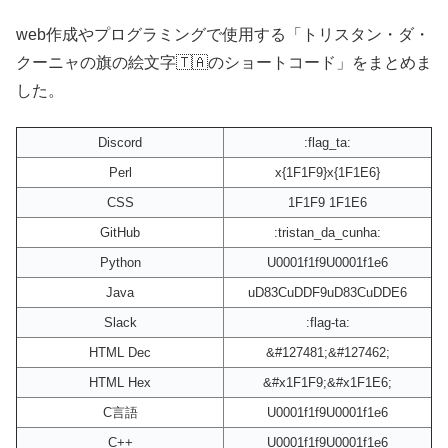
web作成やプログラミングで使用する「トリスタン・ダ・
クーニャの旗の絵文字🇹🇦のショートコード」をまとめま
した。
Discord
:flag_ta:
Perl
x{1F1F9}x{1F1E6}
CSS
1F1F9 1F1E6
GitHub
:tristan_da_cunha:
Python
U0001f1f9U0001f1e6
Java
uD83CuDDF9uD83CuDDE6
Slack
:flag-ta:
HTML Dec
&#127481;&#127462;
HTML Hex
&#x1F1F9;&#x1F1E6;
C言語
U0001f1f9U0001f1e6
C++
U0001f1f9U0001f1e6