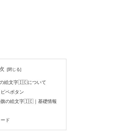
次
の絵文字🇮🇨について
コピペボタン
旗の絵文字🇮🇨｜基礎情報
コード