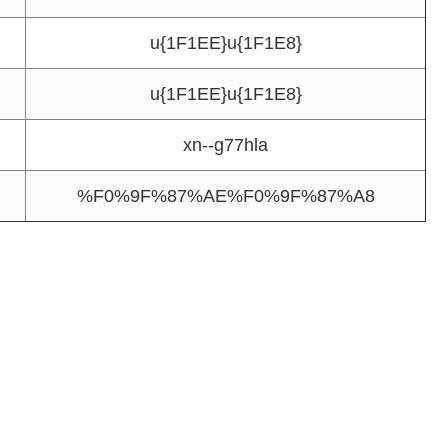
u{1F1EE}u{1F1E8}
u{1F1EE}u{1F1E8}
xn--g77hla
%F0%9F%87%AE%F0%9F%87%A8