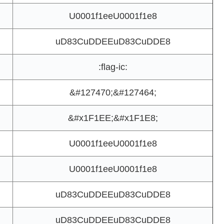
U0001f1eeU0001f1e8
uD83CuDDEEuD83CuDDE8
:flag-ic:
&#127470;&#127464;
&#x1F1EE;&#x1F1E8;
U0001f1eeU0001f1e8
U0001f1eeU0001f1e8
uD83CuDDEEuD83CuDDE8
uD83CuDDEEuD83CuDDE8