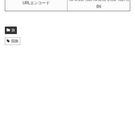
URLエンコード
B6
旗
国旗