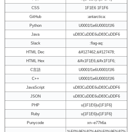
CSS
1F1E6 1F1F6
GitHub
:antarctica:
Python
U0001f1e6U0001f1f6
Java
uD83CuDDE6uD83CuDDF6
Slack
:flag-aq:
HTML Dec
&#127462;&#127478;
HTML Hex
&#x1F1E6;&#x1F1F6;
C言語
U0001f1e6U0001f1f6
C++
U0001f1e6U0001f1f6
JavaScript
uD83CuDDE6uD83CuDDF6
JSON
uD83CuDDE6uD83CuDDF6
PHP
u{1F1E6}u{1F1F6}
Ruby
u{1F1E6}u{1F1F6}
Punycode
xn--e77h6a
%F0%9F%87%A6%F0%9F%87%