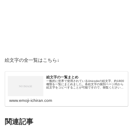
絵文字の全一覧はこちら↓
絵文字の一覧まとめ
一般的に世界で使用されているUnicodeの絵文字、約1800
種類を一覧にまとめました。各絵文字の個別ページ内から
絵文字をコピペすることが可能ですので、御覧ください。
絵文字一覧活動芸術・創作🎨絵の具パレット🖼️絵画🪢結び
目🎭舞台芸術🪡縫い針…
www.emoji-ichiran.com
関連記事