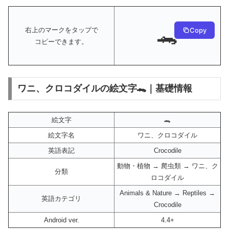
🐊
Copy
右上のマークをタップで
コピーできます。
ワニ、クロコダイルの絵文字🐊｜基礎情報
絵文字
🐊
絵文字名
ワニ、クロコダイル
英語表記
Crocodile
動物・植物 → 爬虫類 → ワニ、ク
分類
ロコダイル
Animals & Nature → Reptiles →
英語カテゴリ
Crocodile
Android ver.
4.4+