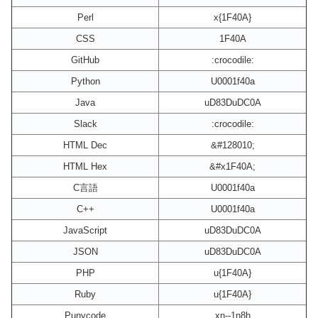
Perl
x{1F40A}
CSS
1F40A
GitHub
:crocodile:
Python
U0001f40a
Java
uD83DuDC0A
Slack
:crocodile:
HTML Dec
&#128010;
HTML Hex
&#x1F40A;
C言語
U0001f40a
C++
U0001f40a
JavaScript
uD83DuDC0A
JSON
uD83DuDC0A
PHP
u{1F40A}
Ruby
u{1F40A}
Punycode
xn--1n8h