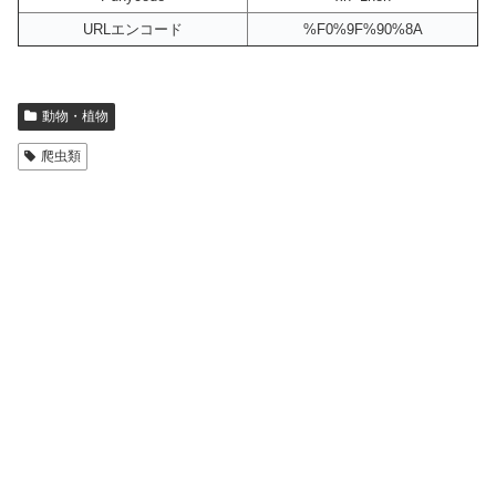
URLエンコード
%F0%9F%90%8A
動物・植物
爬虫類