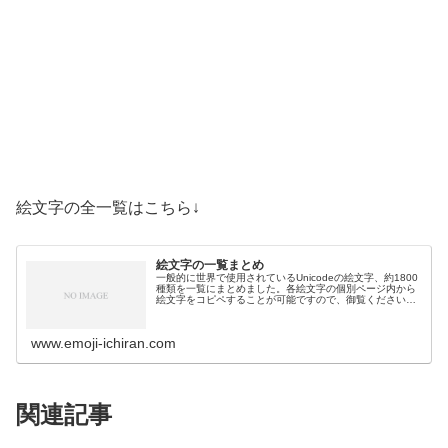
絵文字の全一覧はこちら↓
絵文字の一覧まとめ
一般的に世界で使用されているUnicodeの絵文字、約1800
種類を一覧にまとめました。各絵文字の個別ページ内から
絵文字をコピペすることが可能ですので、御覧ください。
絵文字一覧活動芸術・創作🎨絵の具パレット🖼️絵画🪢結び
目🎭舞台芸術🪡縫い針…
www.emoji-ichiran.com
関連記事