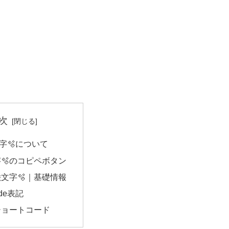
次
字🫧について
🫧のコピペボタン
文字🫧｜基礎情報
ode表記
ショートコード