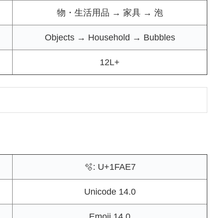
物・生活用品 → 家具 → 泡
Objects → Household → Bubbles
12L+
🫧: U+1FAE7
Unicode 14.0
Emoji 14.0