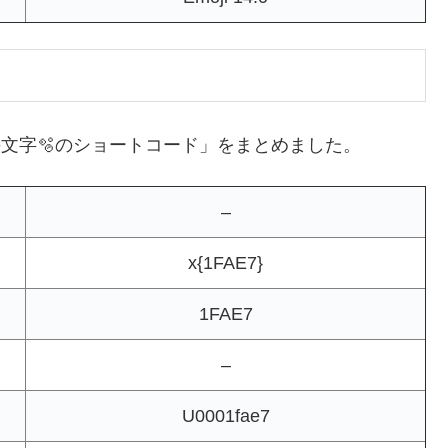
絵文字🫧のショートコード」をまとめました。
–
x{1FAE7}
1FAE7
–
U0001fae7