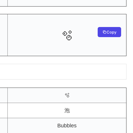
🫧
Copy
🫧
泡
Bubbles