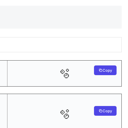
🫧
Copy
🫧
Copy