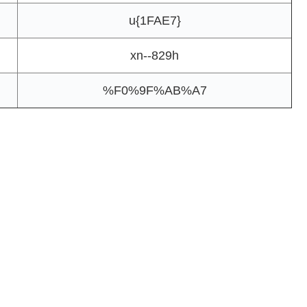
u{1FAE7}
xn--829h
%F0%9F%AB%A7